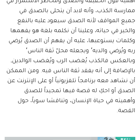
أهمية قول الحقيقة والصدق ومخاطر الاستمرار في
ممارسة الكذب، وأنه لابد أن يتحلى بالصدق في
جميع المواقف لأنه الصدق سيعود عليه بالنفع
والخير في حياته، وعلينا أن نكلمه بلغة هو يفهمها
وكلمات يستوعبها، عليه أن يفهم أن الصدق يُرضي
ربه ويُرضي والديه٬ ويجعله محلّ ثقة الناس٬
وبالعكس فالكذب يُغضب الرب ويُغضب الوالدين,
بالإضافة إلى أنه يفقد ثقة الناس فيه. ومن الممكن
أن نشاهد معه برنامجاً تلفزيونياً أو على الإنترنت عن
الصدق أو احكِ له قصة فيها تمجيداً للصدق
وأهميته في حياة الإنسان، وتناقشا سوياً، حول
القصة.