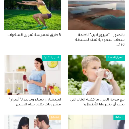
بالصور.. “ميرور لاين” ناطحة
5 طرق لممارسة تمرين السكوات
سحاب سعودية تمتد لمسافة
120…
أسرار الصحة
أسرار التغذية
مع موجة الحر.. ما كمية الماء التي
استشاري نساء وتوليد لـ”أسرار”:
يجب أن يشربها الأطفال؟
مشروبات تهدد حياة الجنين
رياضة
مجتمع