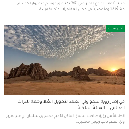
جذبت ألعاب الواقع الافتراضي "VR" بمناطق موسم جدة زوار الموسم,
مشكّلةً تنوعاً عصرياً في مجال المغامرات وتجربة فريدة…
أخبار محلية
في إطار رؤية سمو ولي العهد لتحويل العُلا وجهة للتراث
العالمي .. الهيئةُ الملكيةُ…
انطلاقاً من رؤيةِ صاحبِ السموِّ الملكي الأميرِ محمدِ بن سلمانَ بنِ عبدِالعزيز
وليِّ العهدِ نائبِ رئيسِ مجلسِ…