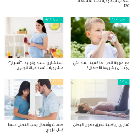
سحاب سعودية تمتد لمسافة
120…
أسرار الصحة
أسرار التغذية
مع موجة الحر.. ما كمية الماء التي
استشاري نساء وتوليد لـ”أسرار”:
يجب أن يشربها الأطفال؟
مشروبات تهدد حياة الجنين
رياضة
مجتمع
تمارين رياضية لحرق دهون البطن
صفات وأفعال يجب التخلي عنها
قبل الزواج