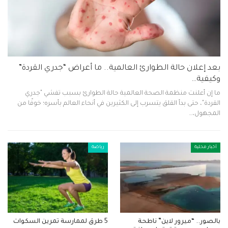
بعد إعلان حالة الطوارئ العالمية.. ما أعراض “جدري القردة”
وكيفية…
ما إن أعلنت منظمة الصحة العالمية حالة الطوارئ بسبب تفشي "جدري
القردة"، حتى بدأ القلق يتسرب إلى الكثيرين في أنحاء العالم بأسره؛ خوفًا من
المجهول،…
أخبار محلية
رياضة
بالصور.. “ميرور لاين” ناطحة
5 طرق لممارسة تمرين السكوات