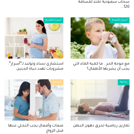
سحاب سعودية تمتد لمسافة
120…
أسرار الصحة
أسرار التغذية
مع موجة الحر.. ما كمية الماء التي
استشاري نساء وتوليد لـ”أسرار”:
يجب أن يشربها الأطفال؟
مشروبات تهدد حياة الجنين
رياضة
مجتمع
تمارين رياضية لحرق دهون البطن
صفات وأفعال يجب التخلي عنها
قبل الزواج