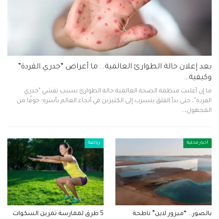
بعد إعلان حالة الطوارئ العالمية.. ما أعراض “جدري القردة”
وكيفية…
ما إن أعلنت منظمة الصحة العالمية حالة الطوارئ بسبب تفشي "جدري
القردة"، حتى بدأ القلق يتسرب إلى الكثيرين في أنحاء العالم بأسره؛ خوفًا من
المجهول،…
أخبار محلية
رياضة
بالصور.. “ميرور لاين” ناطحة
5 طرق لممارسة تمرين السكوات