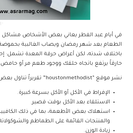
- إعلان -
في أيام عيد الفطر يعاني بعض الأشخاص مشاكل في
الطعام بعد شهر رمضان ويصاب الغالبية بحموضة 
باختلاف شدته، لكن أعراض حرقة المعدة تشمل: إح
حارقاً يرتفع باتجاه حلقك ووجود طعم مر أو حامض
نشر موقع “houstonmethodist” تقريراً تناول بعض المسببات الشائعة للحموضة منها:
الإفراط في الأكل أو الأكل بسرعة كبيرة.
الاستلقاء بعد الأكل بوقت قصير.
استهلاك بعض الأطعمة، بما في ذلك الكافيين
والمنتجات القائمة على الطماطم والشوكولاتة و
زيادة الوزن.