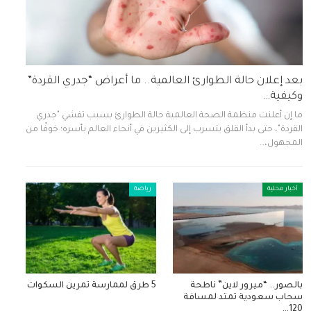
بعد إعلان حالة الطوارئ العالمية.. ما أعراض “جدري القردة”
وكيفية…
ما إن أعلنت منظمة الصحة العالمية حالة الطوارئ بسبب تفشي "جدري
القردة"، حتى بدأ القلق يتسرب إلى الكثيرين في أنحاء العالم بأسره؛ خوفًا من
المجهول،…
أخبار محلية
رياضة
بالصور.. “ميرور لاين” ناطحة
5 طرق لممارسة تمرين السكوات
سحاب سعودية تمتد لمسافة
120…