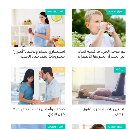
أسرار الصحة
أسرار التغذية
مع موجة الحر.. ما كمية الماء
استشاري نساء وتوليد لـ”أسرار”:
التي يجب أن يشربها الأطفال؟
مشروبات تهدد حياة الجنين
رياضة
مجتمع
تمارين رياضية لحرق دهون
صفات وأفعال يجب التخلي عنها
البطن
قبل الزواج
أسرار التغذية
أسرار الصحة