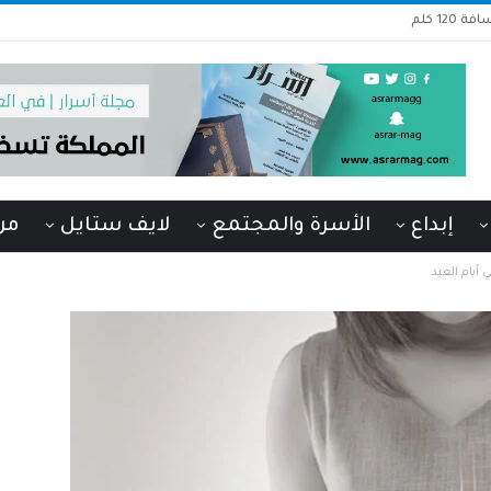
1 كلم
إبداع
الأسرة والمجتمع
لايف ستايل
من
يام العيد