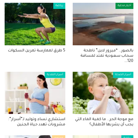
أخبار محلية
رياضة
بالصور.. “ميرور لاين” ناطحة
5 طرق لممارسة تمرين السكوات
سحاب سعودية تمتد لمسافة
120…
أسرار الصحة
أسرار التغذية
مع موجة الحر.. ما كمية الماء التي
استشاري نساء وتوليد لـ”أسرار”:
يجب أن يشربها الأطفال؟
مشروبات تهدد حياة الجنين