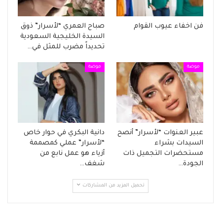
فن اخفاء عيوب القوام
صباح العمري “لأسرار” ذوق
السيدة الخليجية السعودية
تحديداً مضرب للمثل في…
موضة
موضة
عبير العنوات “لأسرار” أنصح
دانية البكري في حوار خاص
السيدات بشراء
“لأسرار” عملي كمصممة
مستحضرات التجميل ذات
أزياء هو عمل نابع من
الجودة…
شغف…
تحميل المزيد من المشاركات