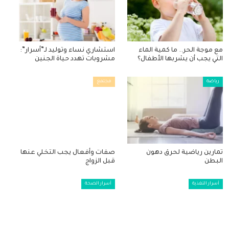
مع موجة الحر.. ما كمية الماء
استشاري نساء وتوليد لـ”أسرار”:
التي يجب أن يشربها الأطفال؟
مشروبات تهدد حياة الجنين
رياضة
مجتمع
تمارين رياضية لحرق دهون
صفات وأفعال يجب التخلي عنها
البطن
قبل الزواج
أسرار التغذية
أسرار الصحة