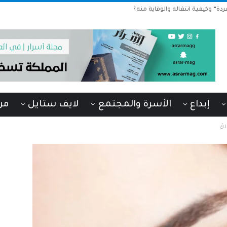
دة” وكيفية انتقاله والوقاية منه؟
إبداع
الأسرة والمجتمع
لايف ستايل
من