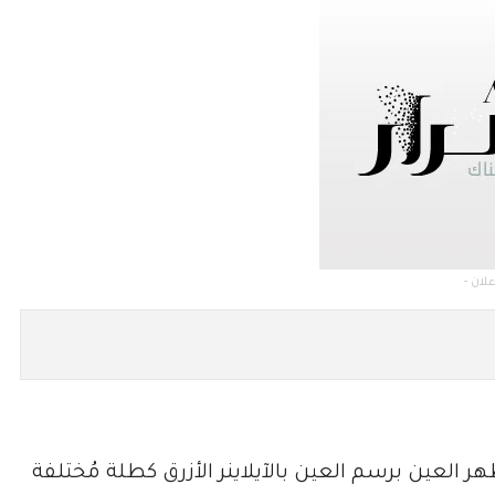
فية تغيير مظهر العين برسم العين بالآيلاينر الأزرق كطلة مُختلفة