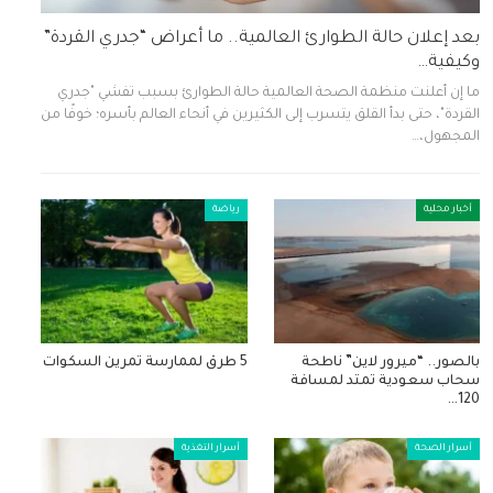
بعد إعلان حالة الطوارئ العالمية.. ما أعراض “جدري القردة”
وكيفية…
ما إن أعلنت منظمة الصحة العالمية حالة الطوارئ بسبب تفشي "جدري
القردة"، حتى بدأ القلق يتسرب إلى الكثيرين في أنحاء العالم بأسره؛ خوفًا من
المجهول،…
أخبار محلية
رياضة
بالصور.. “ميرور لاين” ناطحة
5 طرق لممارسة تمرين السكوات
سحاب سعودية تمتد لمسافة
120…
أسرار الصحة
أسرار التغذية