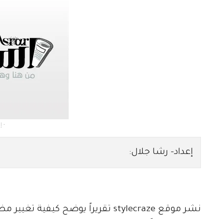
- إعلان -
إعداد- رشا جلال:
نشر موقع stylecraze تقريراً يوضح كي