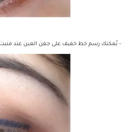
– يُمكنك رسم خط خفيف على جفن العين عند منب