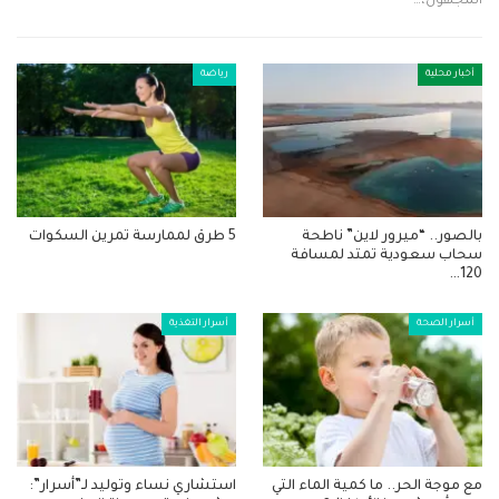
المجهول،…
أخبار محلية
رياضة
بالصور.. “ميرور لاين” ناطحة
5 طرق لممارسة تمرين السكوات
سحاب سعودية تمتد لمسافة
120…
أسرار الصحة
أسرار التغذية
مع موجة الحر.. ما كمية الماء التي
استشاري نساء وتوليد لـ”أسرار”: