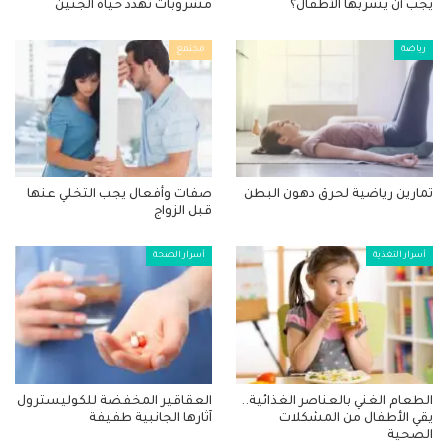
يجب أن يشربها الأطفال؟
مشروبات تهدد حياة الجنين
رياضة
مجتمع
تمارين رياضية لحرق دهون البطن
صفات وأفعال يجب التخلي عنها
قبل الزواج
أسرار التغذية
أسرار الصحة
الطعام الغني بالعناصر الغذائية..
العقاقير المخفضة للكوليسترول
يقي الأطفال من المشكلات
آثارها الجانبية طفيفة
الصحية