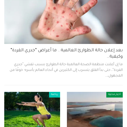
بعد إعلان حالة الطوارئ العالمية.. ما أعراض “جدري القردة”
وكيفية…
ما إن أعلنت منظمة الصحة العالمية حالة الطوارئ بسبب تفشي "جدري
القردة"، حتى بدأ القلق يتسرب إلى الكثيرين في أنحاء العالم بأسره؛ خوفًا من
المجهول،…
أخبار محلية
رياضة