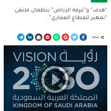
“هدف” و”غرفة الرياض” ينظمان ملتقى
“تمهير للقطاع العقاري”..
شارك