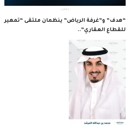
- إعلان -
“هدف” و”غرفة الرياض” ينظمان ملتقى “تمهير
للقطاع العقاري”..