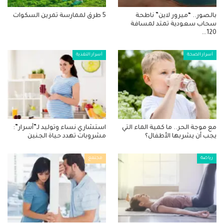
بالصور.. “ميرور لاين” ناطحة
5 طرق لممارسة تمرين السكوات
سحاب سعودية تمتد لمسافة
120…
أسرار الصحة
أسرار التغذية
مع موجة الحر.. ما كمية الماء التي
استشاري نساء وتوليد لـ”أسرار”:
يجب أن يشربها الأطفال؟
مشروبات تهدد حياة الجنين
رياضة
مجتمع