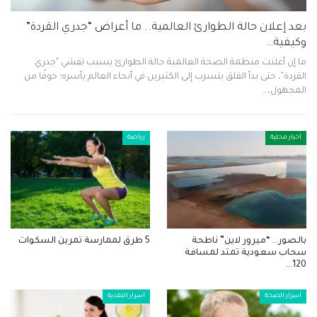
بعد إعلان حالة الطوارئ العالمية.. ما أعراض “جدري القردة”
وكيفية…
ما إن أعلنت منظمة الصحة العالمية حالة الطوارئ بسبب تفشي "جدري
القردة"، حتى بدأ القلق يتسرب إلى الكثيرين في أنحاء العالم بأسره؛ خوفًا من
المجهول،…
أخبار محلية
رياضة
بالصور.. “ميرور لاين” ناطحة
5 طرق لممارسة تمرين السكوات
سحاب سعودية تمتد لمسافة
120…
أسرار الصحة
أسرار التغذية