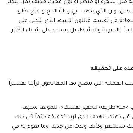
دية مثل شجرة أو منظر أو لون محدد، فكيف بمن ينظر
البديل، وإن الذي يذهب في رحلة الحج ويمتع نظره
ادة في نفسه، فاللون الأسود الذي يتجلى على
اً بالحيوية والنشاط، بل يساعد على شفاء الكثير
يب العملية التي ينصح بها المعالجون لرأينا تفسيراً
 كتاب «مئة طريقة لتحفيز نفسك»، للمؤلف ستيف
 في ذهنك الهدف الذي تريد تحقيقه دائماً لأن ذلك
نك ستشعر وكأنك ولدت من جديد. وما نقوم به في