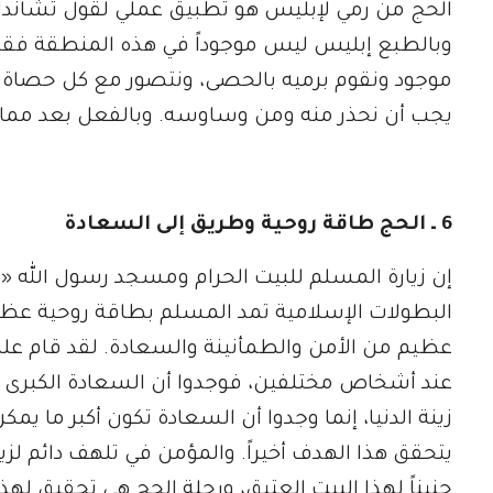
الحج من رمي لإبليس هو تطبيق عملي لقول تشاندلر،
وبالطبع إبليس ليس موجوداً في هذه المنطقة فقط إ
موجود ونقوم برميه بالحصى، ونتصور مع كل حصاة نرمي
يجب أن نحذر منه ومن وساوسه. وبالفعل بعد ممارس
6 ـ الحج طاقة روحية وطريق إلى السعادة
إن زيارة المسلم للبيت الحرام ومسجد رسول الله «
البطولات الإسلامية تمد المسلم بطاقة روحية عظي
عظيم من الأمن والطمأنينة والسعادة. لقد قام علم
عند أشخاص مختلفين، فوجدوا أن السعادة الكبرى لا 
زينة الدنيا، إنما وجدوا أن السعادة تكون أكبر ما
يتحقق هذا الهدف أخيراً. والمؤمن في تلهف دائم ل
حنيناً لهذا البيت العتيق، ورحلة الحج هي تحقيق له