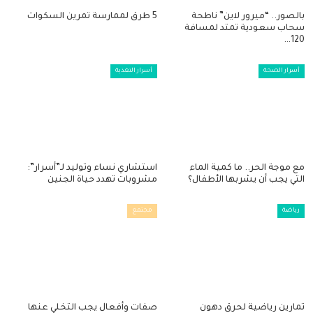
بالصور.. “ميرور لاين” ناطحة
5 طرق لممارسة تمرين السكوات
سحاب سعودية تمتد لمسافة
120…
أسرار الصحة
أسرار التغذية
مع موجة الحر.. ما كمية الماء
استشاري نساء وتوليد لـ”أسرار”:
التي يجب أن يشربها الأطفال؟
مشروبات تهدد حياة الجنين
رياضة
مجتمع
تمارين رياضية لحرق دهون
صفات وأفعال يجب التخلي عنها