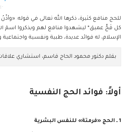
- إعلان -
للحج منافع كثيرة، ذكرها الله تعالى في قوله: «وأذّنْ ف
كل فَجٍّ عميق* ليشهدوا منافع لهم ويذكروا اسمَ 
الإسلام، له فوائد عديدة، طبية ونفسية واجتماعية 
بقلم دكتور محمود الحاج قاسم، استشاري علاقات 
أولاً: فوائد الحج النفسية
1 ـ الحج «فرمتة» للنفس البشرية