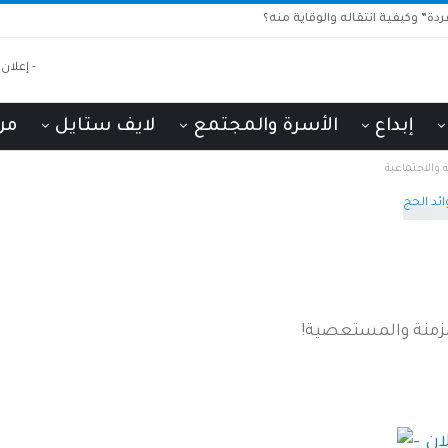
دة” وكيفية انتقاله والوقاية منه؟
إبداع
الأسرة والمجتمع
لايف ستايل
من
 والاجتماعية
مزمنة والمستعصية!