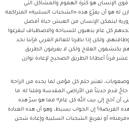
 قوى الإنسان هو كثرة الهموم والمشاكل التي
زن له هو أن يفرّغ هذه «الشحنات السلبية» المتراكمة
ضرورية ليتمكن الإنسان من العيش حياة أفضل
دهم كل عام يذهبون للسياحة والاصطياف ليفرغوا
قتهم، ولكن إذا نظرنا للعالم الغربي فإننا نجد
 هم يكتشفون العلاج ولكن لا يعرفون الطريق
شر قرناً أعطانا الطريق الصحيح لإعادة توازن
صعوبات، تعتبر حلم كل مؤمن لما يجده من الراحة
 حاجّ قدم حديثاً من الأراضي المقدسة وقلنا له: ما
 أن أحج إلى بيت الله كل عام!! فما هو سرّ هذه
هذه الفريضة؟ إن الجواب بسيط، وهو أن هذه العبادة
«فرمتة» أو تفريغ الشحنات السلبية وإعادة شحن