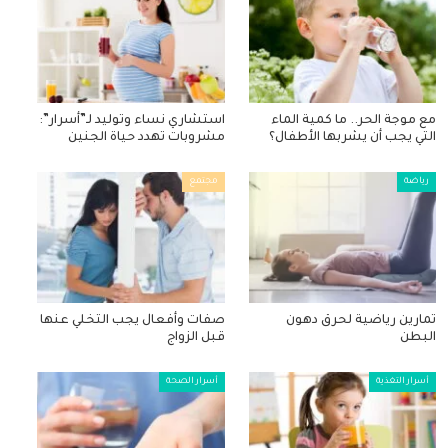
مع موجة الحر.. ما كمية الماء
استشاري نساء وتوليد لـ”أسرار”:
التي يجب أن يشربها الأطفال؟
مشروبات تهدد حياة الجنين
رياضة
مجتمع
تمارين رياضية لحرق دهون
صفات وأفعال يجب التخلي عنها
البطن
قبل الزواج
أسرار التغذية
أسرار الصحة