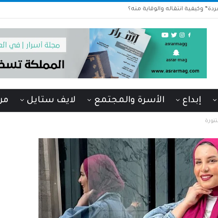
دة” وكيفية انتقاله والوقاية منه؟
إبداع
الأسرة والمجتمع
لايف ستايل
من
تنورة