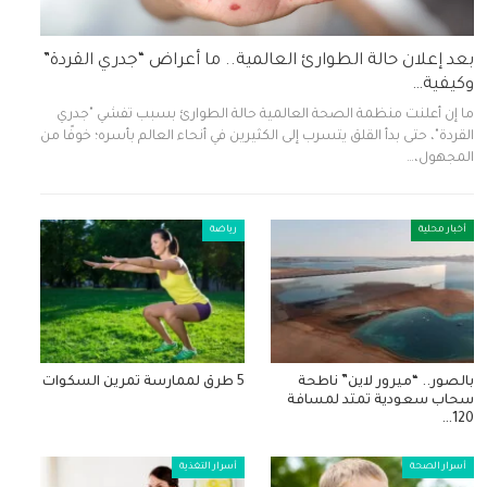
بعد إعلان حالة الطوارئ العالمية.. ما أعراض “جدري القردة”
وكيفية…
ما إن أعلنت منظمة الصحة العالمية حالة الطوارئ بسبب تفشي "جدري
القردة"، حتى بدأ القلق يتسرب إلى الكثيرين في أنحاء العالم بأسره؛ خوفًا من
المجهول،…
أخبار محلية
رياضة
بالصور.. “ميرور لاين” ناطحة
5 طرق لممارسة تمرين السكوات
سحاب سعودية تمتد لمسافة
120…
أسرار الصحة
أسرار التغذية