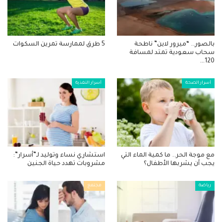
بالصور.. “ميرور لاين” ناطحة
5 طرق لممارسة تمرين السكوات
سحاب سعودية تمتد لمسافة
120…
أسرار الصحة
أسرار التغذية
مع موجة الحر.. ما كمية الماء التي
استشاري نساء وتوليد لـ”أسرار”:
يجب أن يشربها الأطفال؟
مشروبات تهدد حياة الجنين
رياضة
مجتمع