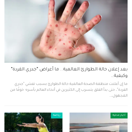
بعد إعلان حالة الطوارئ العالمية.. ما أعراض “جدري القردة”
وكيفية…
ما إن أعلنت منظمة الصحة العالمية حالة الطوارئ بسبب تفشي "جدري
القردة"، حتى بدأ القلق يتسرب إلى الكثيرين في أنحاء العالم بأسره؛ خوفًا من
المجهول،…
أخبار محلية
رياضة