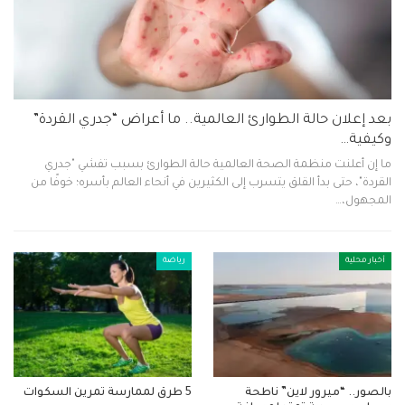
بعد إعلان حالة الطوارئ العالمية.. ما أعراض “جدري القردة”
وكيفية…
ما إن أعلنت منظمة الصحة العالمية حالة الطوارئ بسبب تفشي "جدري
القردة"، حتى بدأ القلق يتسرب إلى الكثيرين في أنحاء العالم بأسره؛ خوفًا من
المجهول،…
أخبار محلية
رياضة
بالصور.. “ميرور لاين” ناطحة
5 طرق لممارسة تمرين السكوات