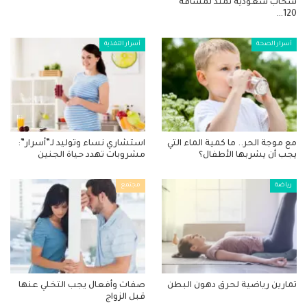
سحاب سعودية تمتد لمسافة
120…
أسرار الصحة
أسرار التغذية
مع موجة الحر.. ما كمية الماء التي
استشاري نساء وتوليد لـ”أسرار”:
يجب أن يشربها الأطفال؟
مشروبات تهدد حياة الجنين
رياضة
مجتمع
تمارين رياضية لحرق دهون البطن
صفات وأفعال يجب التخلي عنها
قبل الزواج