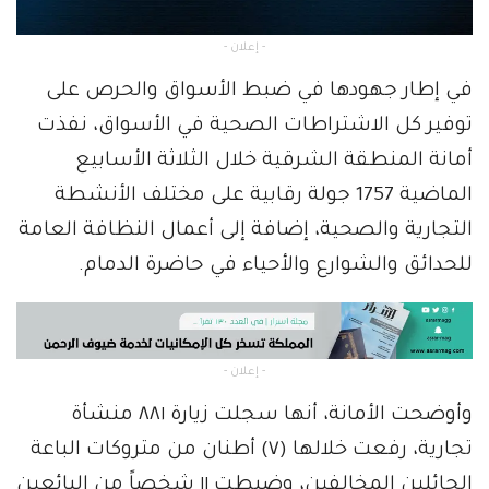
- إعلان -
في إطار جهودها في ضبط الأسواق والحرص على
توفير كل الاشتراطات الصحية في الأسواق، نفذت
أمانة المنطقة الشرقية خلال الثلاثة الأسابيع
الماضية 1757 جولة رقابية على مختلف الأنشطة
التجارية والصحية، إضافة إلى أعمال النظافة العامة
للحدائق والشوارع والأحياء في حاضرة الدمام.
- إعلان -
وأوضحت الأمانة، أنها سجلت زيارة ٨٨١ منشأة
تجارية، رفعت خلالها (٧) أطنان من متروكات الباعة
الجائلين المخالفين، وضبطت ١١ شخصاً من البائعين