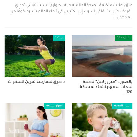
ما إن أعلنت منظمة الصحة العالمية حالة الطوارئ بسبب تفشي "جدري
القردة"، حتى بدأ القلق يتسرب إلى الكثيرين في أنحاء العالم بأسره؛ خوفًا من
المجهول،…
أخبار محلية
رياضة
بالصور.. “ميرور لاين” ناطحة
5 طرق لممارسة تمرين السكوات
سحاب سعودية تمتد لمسافة
120…
أسرار الصحة
أسرار التغذية