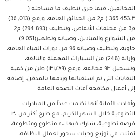
المخالفين، فيما جرى تنظيف ما مساحته (
365.453،٣ ) م2 من الحدائق العامة، ورفع (013, 36)
م3 من مخلفات الأنقاض، وتنظيف (294.893) م2
من الشوارع والميادين، وصيانة وتطهير(9.051)
حاوية، وتنظيف وصيانة 96 من دورات المياه العامة،
وإزالة (248) من السيارات المهملة والتالفة،
وتسجيل ٩٣ مخالفة، ورفع (١٣١,٢٨٩) طن من كمية
النفايات التي تم استقبالها وردمها بالمدفن، إضافة
إلى أعمال مكافحة آفات الصحة العامة.
وأفادت الأمانة أنها نظمت عدداً من المبادرات
التطوعية خلال الشهر الكريم، مع طرح أكثر من ٣٠
فرصة تطوعية، شارك فيها ٥٠٠ متطوع ومتطوعة،
تمثلت في توزيع وجبات سحور لعمال النظافة،