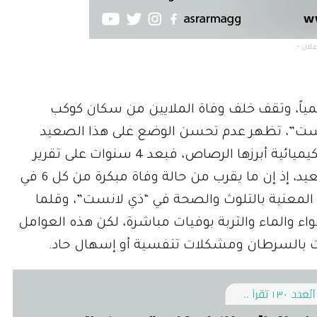
لمياً، وتقف خلف وفاة الملايين من سكان كوكب
انست”، تظهر عدم تحسن الوضع على هذا الصعيد
خصوصاً في ظل نوعية الهواء المتردية والملوثات الكيميائية أبرزها الرصاص، فبعد 4 سنوات على تقرير
أول في الموضوع، لم يحدث أي تحسن على هذا الصعيد، إذ إن ما يقرب من حالة وفاة مبكرة من كل 6 في
المعنية بالتلوث والصحة في “ذي لانست”، وقلما
اء والماء والتربة بوفيات مباشرة، لكن هذه العوامل
ات بالسرطان ومشكلات تنفسية أو إسهال حاد.