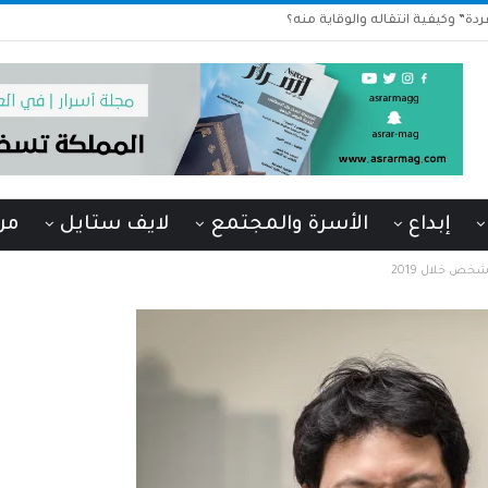
دة” وكيفية انتقاله والوقاية منه؟
إبداع
الأسرة والمجتمع
لايف ستايل
من