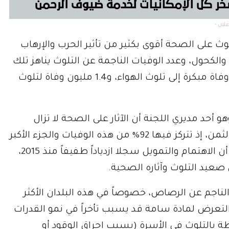
لوث على الصحة أقوى بكثير من تأثير الحرب والإرهاب
لكحول، وعدد الوفيات الناجمة عن التلوث يناهز تلك
التي يتسبب بها التبغ، ففي 2019، نسبت 6.7 مليون وفاة مبكرة إلى تلوث الهواء، و1.4 مليون وفاة لتلوث
 أحد مديري اللجنة أن الآثار على الصحة لا تزال
هائلة، والبلدان الضعيفة والمتوسطة الدخل تدفع الثمن، إذ تتركز فيها 92% من هذه الوفيات والجزء الأكبر
من الخسائر الاقتصادية، لافتاً في الوقت نفسه إلى أن الاهتمام والتمويل سجلا ازدياداً طفيفاً منذ 2015،
صعيد التلوث وآثاره الصحية.
ناجم عن الرصاص، خصوصاً في هذه البلدان الأكثر
ن التعرض لمادة سامة قد يسبب تأخراً في نمو القدرات
طة بالتلوث في الأسرة (بسبب إحراق الوقود أو