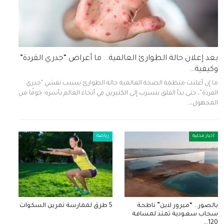
بعد إعلان حالة الطوارئ العالمية.. ما أعراض “جدري القردة”
وكيفية…
ما إن أعلنت منظمة الصحة العالمية حالة الطوارئ بسبب تفشي "جدري
القردة"، حتى بدأ القلق يتسرب إلى الكثيرين في أنحاء العالم بأسره؛ خوفًا من
المجهول،…
أخبار محلية
رياضة
بالصور.. “ميرور لاين” ناطحة
5 طرق لممارسة تمرين السكوات
سحاب سعودية تمتد لمسافة
120…