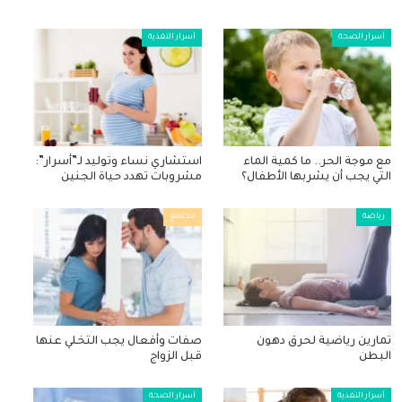
أسرار الصحة
أسرار التغذية
مع موجة الحر.. ما كمية الماء
استشاري نساء وتوليد لـ”أسرار”:
التي يجب أن يشربها الأطفال؟
مشروبات تهدد حياة الجنين
رياضة
مجتمع
تمارين رياضية لحرق دهون
صفات وأفعال يجب التخلي عنها
البطن
قبل الزواج
أسرار التغذية
أسرار الصحة