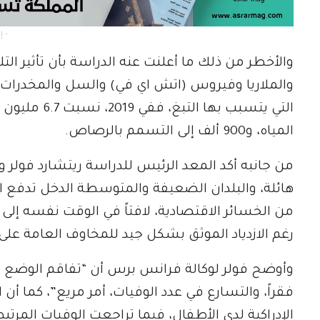
- إعلان -
والأخطر من ذلك ما أعلنت عنه الدراسة بأن تأثير الت
والملاريا وفيروس (اتش اي في) والسل والمخدرات وا
المياه، و900 ألف إلى التسمم بالرصاص.
من جانبه أكد المعد الرئيس للدراسة ريتشارد فولر وهو
رغم الازدياد الموثق بشكل جيد للمخاوف العامة على 
وأوضح فولر لوكالة فرانس برس أن “تفاقم الوضع ال
فقراً، والتسارع في عدد الوفيات، أمر مريع”، كما أ
الإدراكية لدى الأطفال، فيما تراجعت الوفيات المرتب