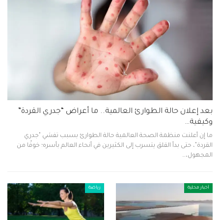
بعد إعلان حالة الطوارئ العالمية.. ما أعراض “جدري القردة”
وكيفية…
ما إن أعلنت منظمة الصحة العالمية حالة الطوارئ بسبب تفشي "جدري
القردة"، حتى بدأ القلق يتسرب إلى الكثيرين في أنحاء العالم بأسره؛ خوفًا من
المجهول،…
أخبار محلية
رياضة