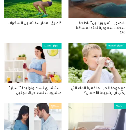
بالصور.. “ميرور لاين” ناطحة
5 طرق لممارسة تمرين السكوات
سحاب سعودية تمتد لمسافة
120…
أسرار الصحة
أسرار التغذية
مع موجة الحر.. ما كمية الماء التي
استشاري نساء وتوليد لـ”أسرار”:
يجب أن يشربها الأطفال؟
مشروبات تهدد حياة الجنين
رياضة
مجتمع