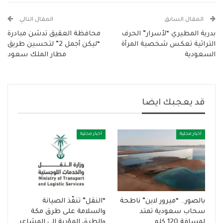
المقال السابق
المقال التالي
بدرية المطيري “لأسرار” الحرف
محافظة العقيق تدشن مبادرة
التراثية تعكس شخصية المرأة
“ليكن أجمل 2” لتحسين طريق
السعودية
مطار الملك سعود
قد يعجبك ايضا
أخبار محلية
أخبار محلية
بالصور.. “ميرور لاين” ناطحة
“النقل” تنفّذ الصيانة
سحاب سعودية تمتد
والسلامة على طرق مكة
لمسافة 120 كلم
والطرق المؤدية إلى المشاعر