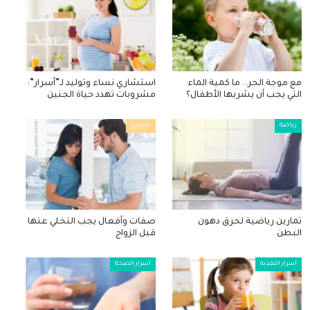
مع موجة الحر.. ما كمية الماء
استشاري نساء وتوليد لـ”أسرار”:
التي يجب أن يشربها الأطفال؟
مشروبات تهدد حياة الجنين
رياضة
مجتمع
تمارين رياضية لحرق دهون
صفات وأفعال يجب التخلي عنها
البطن
قبل الزواج
أسرار التغذية
أسرار الصحة