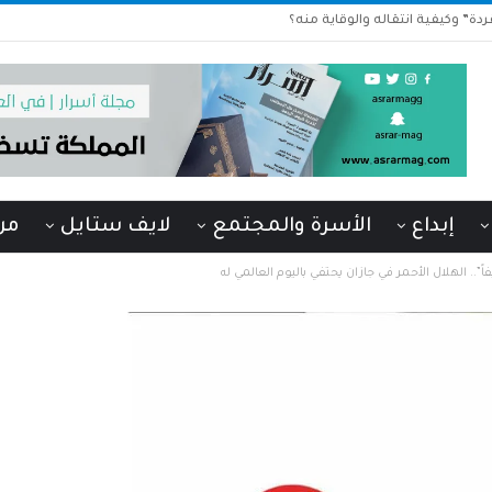
دة” وكيفية انتقاله والوقاية منه؟
إبداع
الأسرة والمجتمع
لايف ستايل
من
ً”.. الهلال الأحمر في جازان يحتفي باليوم العالمي له