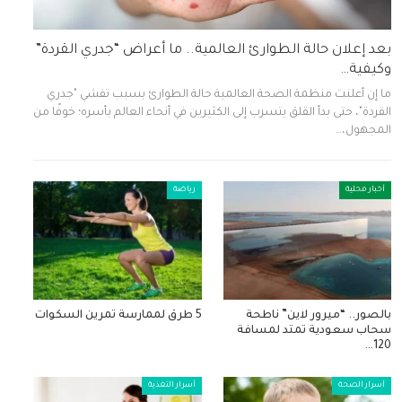
بعد إعلان حالة الطوارئ العالمية.. ما أعراض “جدري القردة”
وكيفية…
ما إن أعلنت منظمة الصحة العالمية حالة الطوارئ بسبب تفشي "جدري
القردة"، حتى بدأ القلق يتسرب إلى الكثيرين في أنحاء العالم بأسره؛ خوفًا من
المجهول،…
أخبار محلية
رياضة
بالصور.. “ميرور لاين” ناطحة
5 طرق لممارسة تمرين السكوات
سحاب سعودية تمتد لمسافة
120…
أسرار الصحة
أسرار التغذية