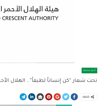
أخبار محلية
تحت شعار “كن إنساناً لطيفاً”.. الهلال الأح
شارك