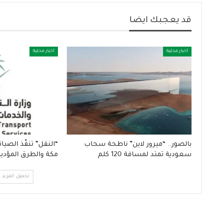
قد يعجبك ايضا
أخبار محلية
أخبار محلية
بالصور.. “ميرور لاين” ناطحة سحاب
“النقل” تنفّذ الصي
سعودية تمتد لمسافة 120 كلم
مكة والطرق المؤدية
تحميل المزيد