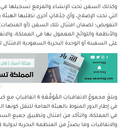
وكذلك السفن تحت الإنشاء والمزمع تسجيلها في ا
التي تحت الإصلاح، وأي خِدْمَاتٍ أخرى تطلبها الهي
التفويض؛ لضمان امتثال تلك السفن (أو المنصات) وا
والأنظمة واللوائح المعمول بها في المملكة، والاتفاقيا
على السفينة أو الوحدة البحرية السعودية الامتثال له
- إعلان -
وبلغَ مجموعُ الاتفاقياتِ 
في إطار الدور المنوط بالهيئة العامة للنقل كونها ا
في المملكة، والتأكد من امتثال وتطبيق جميع الس