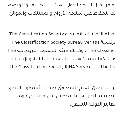
دة من قبل الاتحاد الدولي لهيئات التصنيف وتفويضها
ذلك للحفاظ على سلامة الأرواح والممتلكات والموانئ
وتشملُ قائمةُ هذه الهيئاتِ البحريةِ الدولية، كلاً من هيئةِ التصنيف الأمريكية The Classification Society
American Bureau of Shipping ، وهيئةِ التصنيف الفرنسية The Classification Society Bureau Veritas
SA، وهيئةِ التصنيف النرويجية The Classification Society DNV AS ، وكذلك هيئة التصنيف البريطانية The
Classification Society Lloyd’s Register Group Limited، كما تشملُ هيئتي التصنيف اليابانيةَ والإيطاليةَ
The Classification Society NIPPON KAIJI KYOKAI – ClassNK و ،The Classification Society RINA Services
فيدَ ما يقارب 426 سفينةً سعوديةً تحملُ العلمَ السعوديَّ ضمن الأسطول البحري
لتصنيف البحرية، بما ينعكس على مستوى جودة
عايير الدولية للسفن.