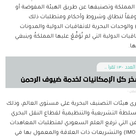
لمملكة وتصنيفها عن طريق الهيئة المفوضة أو
ئة وفقاً لنطاق وشروط وأحكام ومتطلبات ذلك
لوحدات البحرية للاتفاقيات الدولية والمدونات
ت الدولية التي لم تُوَقِّعْ عليها المملكةُ وينبغي
ا.
المُوَقَّعَةِ 6 اتفاقياتٍ مع كبرى هيئات التصنيف البحرية على مستوى العالم، وذلك
لسلطةَ التشريعيةَ والتنظيميةَ لقطاع النقل البحري
فن التي ترفع العلم السعودي لمتطلبات المعاهدات
والاتفاقيات وما يصدرُ من المنظمة البحرية لدولية (IMO) والتشريعات ذات العلاقة والمعمول بها في