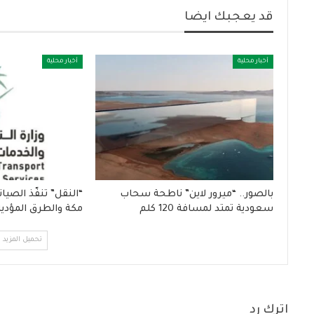
قد يعجبك ايضا
أخبار محلية
أخبار محلية
بالصور.. “ميرور لاين” ناطحة سحاب
“النقل” تنفّذ الصي
سعودية تمتد لمسافة 120 كلم
مكة والطرق المؤدية
تحميل المزيد
اترك رد