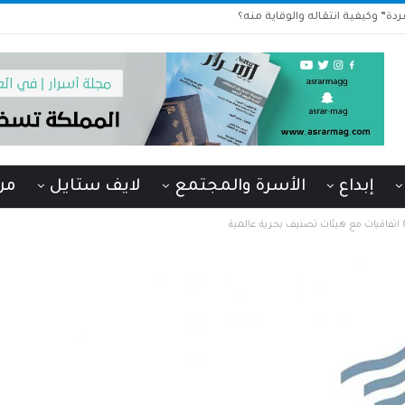
دة” وكيفية انتقاله والوقاية منه؟
إبداع
الأسرة والمجتمع
لايف ستايل
من