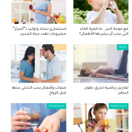
مع موجة الحر.. ما كمية الماء
استشاري نساء وتوليد لـ”أسرار”:
التي يجب أن يشربها الأطفال؟
مشروبات تهدد حياة الجنين
رياضة
مجتمع
تمارين رياضية لحرق دهون
صفات وأفعال يجب التخلي عنها
البطن
قبل الزواج
أسرار التغذية
أسرار الصحة