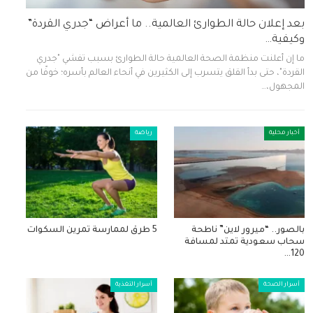
بعد إعلان حالة الطوارئ العالمية.. ما أعراض “جدري القردة”
وكيفية…
ما إن أعلنت منظمة الصحة العالمية حالة الطوارئ بسبب تفشي "جدري
القردة"، حتى بدأ القلق يتسرب إلى الكثيرين في أنحاء العالم بأسره؛ خوفًا من
المجهول،…
أخبار محلية
رياضة
بالصور.. “ميرور لاين” ناطحة
5 طرق لممارسة تمرين السكوات
سحاب سعودية تمتد لمسافة
120…
أسرار الصحة
أسرار التغذية