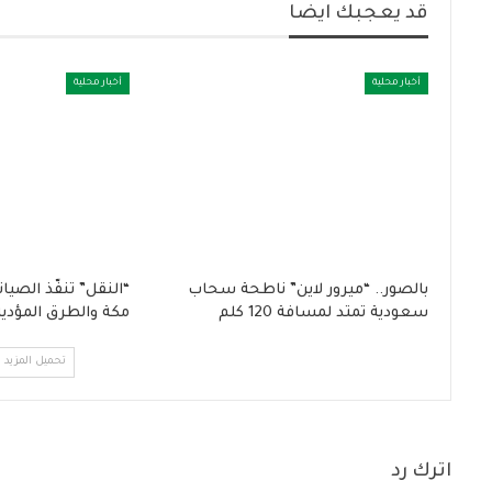
قد يعجبك ايضا
أخبار محلية
أخبار محلية
بالصور.. “ميرور لاين” ناطحة سحاب
“النقل” تنفّذ الصي
سعودية تمتد لمسافة 120 كلم
مكة والطرق المؤدية
تحميل المزيد
اترك رد