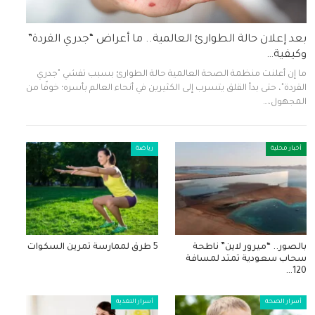
بعد إعلان حالة الطوارئ العالمية.. ما أعراض “جدري القردة”
وكيفية…
ما إن أعلنت منظمة الصحة العالمية حالة الطوارئ بسبب تفشي "جدري
القردة"، حتى بدأ القلق يتسرب إلى الكثيرين في أنحاء العالم بأسره؛ خوفًا من
المجهول،…
أخبار محلية
رياضة
بالصور.. “ميرور لاين” ناطحة
5 طرق لممارسة تمرين السكوات
سحاب سعودية تمتد لمسافة
120…
أسرار الصحة
أسرار التغذية