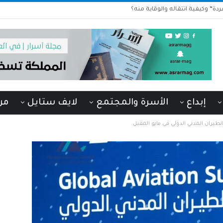
دة” وكيفية انتقاله والوقاية منه؟
إبداع
الأسرة والمجتمع
لايف ستايل
من
يران المدني الدولي في مايو المقبل