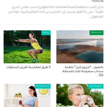
وكيفية…
ما إن أعلنت منظمة الصحة العالمية حالة الطوارئ بسبب تفشي "جدري
القردة"، حتى بدأ القلق يتسرب إلى الكثيرين في أنحاء العالم بأسره؛ خوفًا من
المجهول،…
أخبار محلية
رياضة
بالصور.. “ميرور لاين” ناطحة
5 طرق لممارسة تمرين السكوات
سحاب سعودية تمتد لمسافة
120…
أسرار الصحة
أسرار التغذية