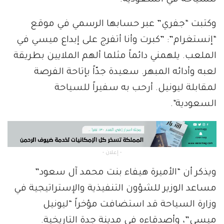
وكتبت “جفري” عبر حسابها الرسمي في موقع
“إنستغرام”: ”كبرت وأنا أتفرج على إبداع ميسي في
الملعب. يلهمني دائماً مثلما ألهم الملايين بطريقة
لعبه وأدائه المبهر. سعيدة جدّاً بإتاحة الفرصة
لمقابلة ليونيل. أرحب به سفيراً للسياحة
السعودية“.
- إعلان -
ويذكر أن “الأميرة هيفاء بنت محمد آل سعود”
مساعد الوزير للشؤون التنفيذية والإستراتيجية في
وزارة السياحة قد استضافت مؤخراً “ليونيل
ميسي”، وأصدقاءه في مدينة جدة التاريخية.