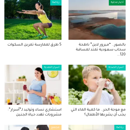
أخبار محلية
رياضة
بالصور.. “ميرور لاين” ناطحة
5 طرق لممارسة تمرين السكوات
سحاب سعودية تمتد لمسافة
120…
أسرار الصحة
أسرار التغذية
مع موجة الحر.. ما كمية الماء التي
استشاري نساء وتوليد لـ”أسرار”:
يجب أن يشربها الأطفال؟
مشروبات تهدد حياة الجنين
رياضة
مجتمع