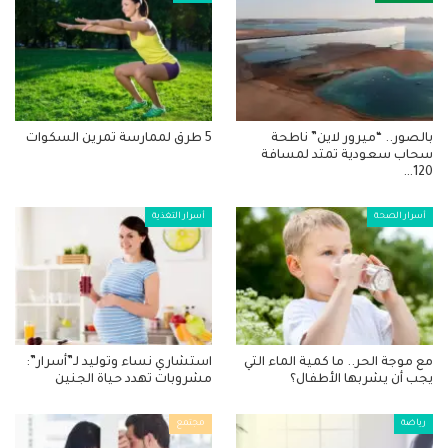
بالصور.. “ميرور لاين” ناطحة
5 طرق لممارسة تمرين السكوات
سحاب سعودية تمتد لمسافة
120…
أسرار الصحة
أسرار التغذية
مع موجة الحر.. ما كمية الماء التي
استشاري نساء وتوليد لـ”أسرار”:
يجب أن يشربها الأطفال؟
مشروبات تهدد حياة الجنين
رياضة
مجتمع