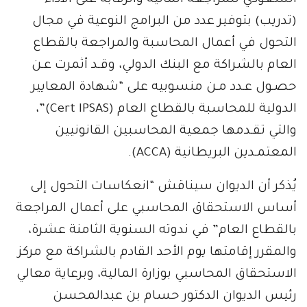
السعودي للمراجعة المالية والرقابة على الأداء
(تدريب) بتوفير عدد من البرامج النوعية في مجال
التحول في أعمال المحاسبة والمراجعة بالقطاع
العام بالشراكة مع البنك الدولي، وقـد أثمرت عـن
حصـول عـدد مـن منسوبيه على “شهادة المعايير
الدولية للمحاسبة بالقطاع العام (Cert IPSAS)”،
والتي تقـدمها جمعية المحاسبين القانونيين
المعتمـدين البريطانية (ACCA).
يُذكر أن الديوان سيناقش “انعكاسات التحول إلى
أساس الاستحقاق المحاسبي على أعمال المراجعة
بالقطاع العام” في ندوته السنوية الثامنة عشرة،
والمقرر إقامتها يوم الأحد القادم بالشراكة مع مركز
الاستحقاق المحاسبي بوزارة المالية، وبرعاية معالي
رئيس الديوان الدكتور حسام بن عبدالمحسن