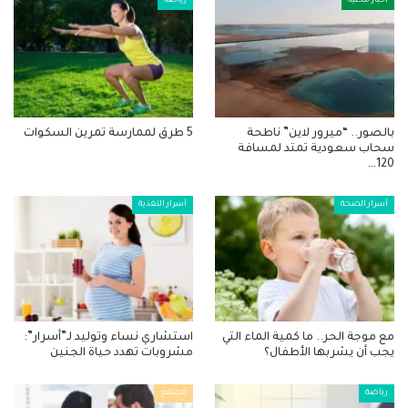
أخبار محلية
رياضة
بالصور.. “ميرور لاين” ناطحة
5 طرق لممارسة تمرين السكوات
سحاب سعودية تمتد لمسافة
120…
أسرار الصحة
أسرار التغذية
مع موجة الحر.. ما كمية الماء التي
استشاري نساء وتوليد لـ”أسرار”:
يجب أن يشربها الأطفال؟
مشروبات تهدد حياة الجنين
رياضة
مجتمع