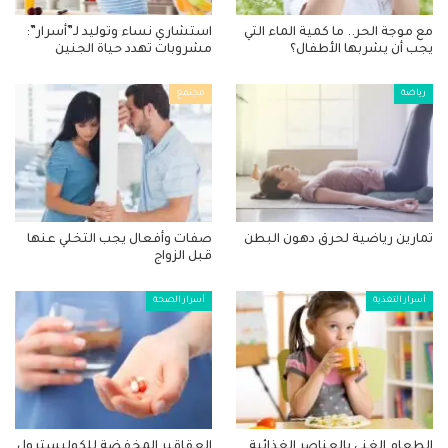
مع موجة الحر.. ما كمية الماء التي
استشاري نساء وتوليد لـ”أسرار”:
يجب أن يشربها الأطفال؟
مشروبات تهدد حياة الجنين
رياضة
مجتمع
تمارين رياضية لحرق دهون البطن
صفات وأفعال يجب التخلي عنها
قبل الزواج
أسرار التغذية
أسرار الصحة
الطعام الغني بالعناصر الغذائية..
العقاقير المخفضة للكوليسترول