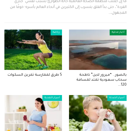
ما إن أعلنت منظمة الصحة العالمية حالة الطوارئ بسبب تفشي "جدري
القردة"، حتى بدأ القلق يتسرب إلى الكثيرين في أنحاء العالم بأسره؛ خوفًا من
المجهول،…
أخبار محلية
رياضة
بالصور.. “ميرور لاين” ناطحة
5 طرق لممارسة تمرين السكوات
سحاب سعودية تمتد لمسافة
120…
أسرار الصحة
أسرار التغذية