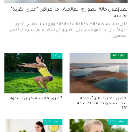
بعد إعلان حالة الطوارئ العالمية.. ما أعراض “جدري القردة”
وكيفية…
ما إن أعلنت منظمة الصحة العالمية حالة الطوارئ بسبب تفشي "جدري
القردة"، حتى بدأ القلق يتسرب إلى الكثيرين في أنحاء العالم بأسره؛ خوفًا من
المجهول،…
أخبار محلية
رياضة
بالصور.. “ميرور لاين” ناطحة
5 طرق لممارسة تمرين السكوات
سحاب سعودية تمتد لمسافة
120…
أسرار الصحة
أسرار التغذية