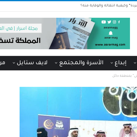
دة” وكيفية انتقاله والوقاية منه؟
إبداع
الأسرة والمجتمع
لايف ستايل
من
ني” بمنطقة حائل