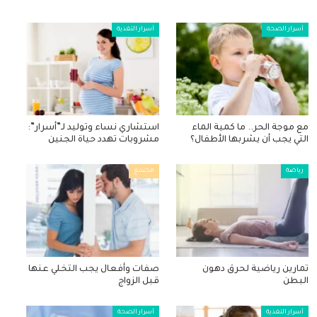
أسرار الصحة
أسرار التغذية
مع موجة الحر.. ما كمية الماء
استشاري نساء وتوليد لـ”أسرار”:
التي يجب أن يشربها الأطفال؟
مشروبات تهدد حياة الجنين
رياضة
مجتمع
تمارين رياضية لحرق دهون
صفات وأفعال يجب التخلي عنها
البطن
قبل الزواج
أسرار التغذية
أسرار الصحة