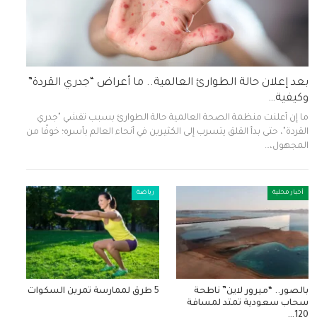
بعد إعلان حالة الطوارئ العالمية.. ما أعراض “جدري القردة”
وكيفية…
ما إن أعلنت منظمة الصحة العالمية حالة الطوارئ بسبب تفشي "جدري
القردة"، حتى بدأ القلق يتسرب إلى الكثيرين في أنحاء العالم بأسره؛ خوفًا من
المجهول،…
أخبار محلية
رياضة
بالصور.. “ميرور لاين” ناطحة
5 طرق لممارسة تمرين السكوات
سحاب سعودية تمتد لمسافة
120…