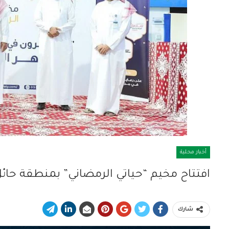
أخبار محلية
افتتاح مخيم “حياتي الرمضاني” بمنطقة حائ
شارك