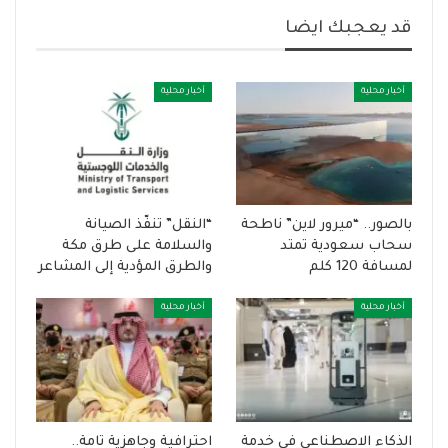
قد يعجبك ايضا
أخبار محلية
أخبار محلية
بالصور.. “ميرور لاين” ناطحة
“النقل” تنفّذ الصيانة
سحاب سعودية تمتد
والسلامة على طرق مكة
لمسافة 120 كلم
والطرق المؤدية إلى المشاعر
أخبار محلية
أخبار محلية
الذكاء الاصطناعي في خدمة
احترافية وجاهزية تامة..