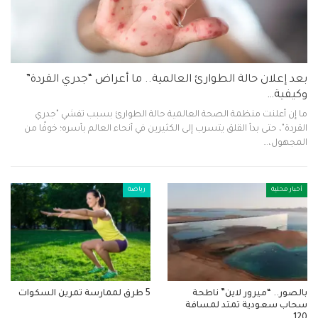
بعد إعلان حالة الطوارئ العالمية.. ما أعراض “جدري القردة”
وكيفية…
ما إن أعلنت منظمة الصحة العالمية حالة الطوارئ بسبب تفشي "جدري
القردة"، حتى بدأ القلق يتسرب إلى الكثيرين في أنحاء العالم بأسره؛ خوفًا من
المجهول،…
أخبار محلية
رياضة
بالصور.. “ميرور لاين” ناطحة
5 طرق لممارسة تمرين السكوات
سحاب سعودية تمتد لمسافة