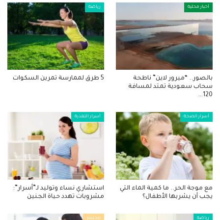
أخبار محلية
رياضة
بالصور.. “ميرور لاين” ناطحة
5 طرق لممارسة تمرين السكوات
سحاب سعودية تمتد لمسافة
120…
أسرار الصحة
أسرار التغذية
مع موجة الحر.. ما كمية الماء التي
استشاري نساء وتوليد لـ”أسرار”:
يجب أن يشربها الأطفال؟
مشروبات تهدد حياة الجنين
رياضة
مجتمع