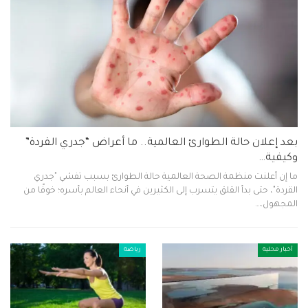
بعد إعلان حالة الطوارئ العالمية.. ما أعراض “جدري القردة”
وكيفية…
ما إن أعلنت منظمة الصحة العالمية حالة الطوارئ بسبب تفشي "جدري
القردة"، حتى بدأ القلق يتسرب إلى الكثيرين في أنحاء العالم بأسره؛ خوفًا من
المجهول،…
أخبار محلية
رياضة