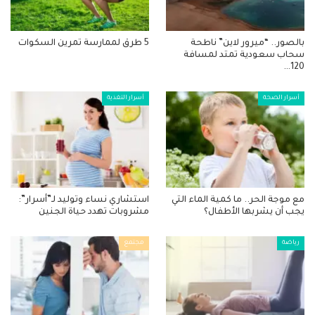
بالصور.. “ميرور لاين” ناطحة
5 طرق لممارسة تمرين السكوات
سحاب سعودية تمتد لمسافة
120…
أسرار الصحة
أسرار التغذية
مع موجة الحر.. ما كمية الماء التي
استشاري نساء وتوليد لـ”أسرار”:
يجب أن يشربها الأطفال؟
مشروبات تهدد حياة الجنين
رياضة
مجتمع