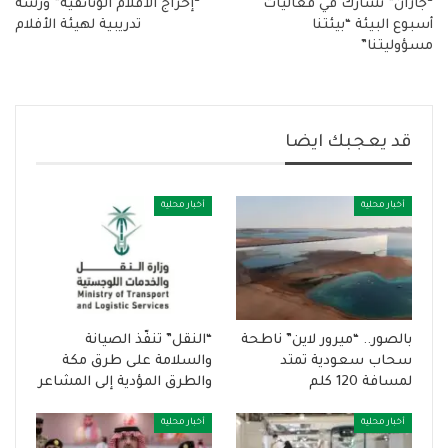
“جازان” تشارك في فعاليات
“إخراج الأفلام الوثائقية” ورشة
أسبوع البيئة “بيئتنا
تدريبية لهيئة الأفلام
مسؤوليتنا”
قد يعجبك ايضا
أخبار محلية
أخبار محلية
بالصور.. “ميرور لاين” ناطحة
“النقل” تنفّذ الصيانة
سحاب سعودية تمتد
والسلامة على طرق مكة
لمسافة 120 كلم
والطرق المؤدية إلى المشاعر
أخبار محلية
أخبار محلية