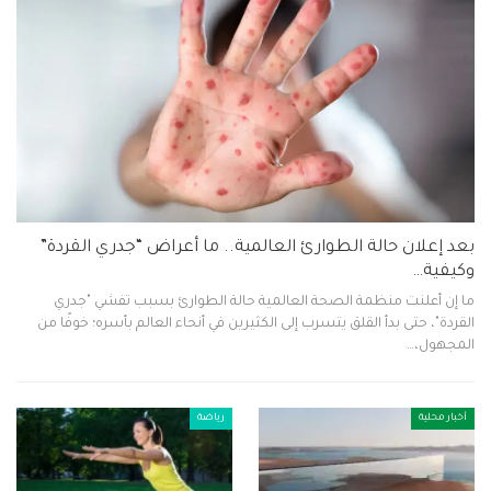
بعد إعلان حالة الطوارئ العالمية.. ما أعراض “جدري القردة”
وكيفية…
ما إن أعلنت منظمة الصحة العالمية حالة الطوارئ بسبب تفشي "جدري
القردة"، حتى بدأ القلق يتسرب إلى الكثيرين في أنحاء العالم بأسره؛ خوفًا من
المجهول،…
أخبار محلية
رياضة