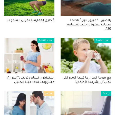
بالصور.. “ميرور لاين” ناطحة
5 طرق لممارسة تمرين السكوات
سحاب سعودية تمتد لمسافة
120…
أسرار الصحة
أسرار التغذية
مع موجة الحر.. ما كمية الماء التي
استشاري نساء وتوليد لـ”أسرار”:
يجب أن يشربها الأطفال؟
مشروبات تهدد حياة الجنين
رياضة
مجتمع