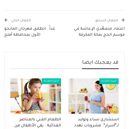
المقال السابق
المقال التالي
اعتماد متعهّدي الإعاشة في
غداً.. انطلاق مهرجان المانجو
موسم الحج بمكة المكرمة
الأول بمحافظة أملج
قد يعجبك ايضا
أسرار التغذية
أسرار التغذية
استشاري نساء وتوليد
الطعام الغني بالعناصر
لـ”أسرار”: مشروبات تهدد
الغذائية.. يقي الأطفال من