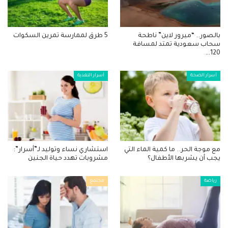
بالصور.. “ميرور لاين” ناطحة
5 طرق لممارسة تمرين السكوات
سحاب سعودية تمتد لمسافة
120…
أسرار الصحة
أسرار التغذية
مع موجة الحر.. ما كمية الماء التي
استشاري نساء وتوليد لـ”أسرار”:
يجب أن يشربها الأطفال؟
مشروبات تهدد حياة الجنين
رياضة
مجتمع