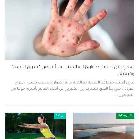
بعد إعلان حالة الطوارئ العالمية.. ما أعراض “جدري القردة”
وكيفية…
ما إن أعلنت منظمة الصحة العالمية حالة الطوارئ بسبب تفشي "جدري
القردة"، حتى بدأ القلق يتسرب إلى الكثيرين في أنحاء العالم بأسره؛ خوفًا من
المجهول،…
أخبار محلية
رياضة