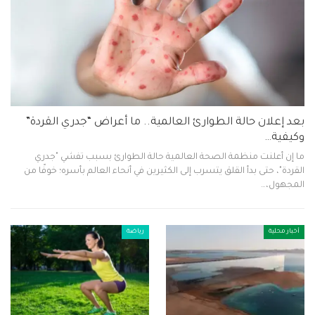
بعد إعلان حالة الطوارئ العالمية.. ما أعراض “جدري القردة”
وكيفية…
ما إن أعلنت منظمة الصحة العالمية حالة الطوارئ بسبب تفشي "جدري
القردة"، حتى بدأ القلق يتسرب إلى الكثيرين في أنحاء العالم بأسره؛ خوفًا من
المجهول،…
أخبار محلية
رياضة