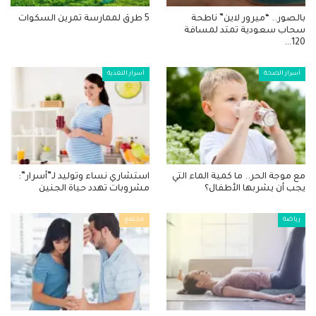
بالصور.. “ميرور لاين” ناطحة
5 طرق لممارسة تمرين السكوات
سحاب سعودية تمتد لمسافة
120…
أسرار الصحة
أسرار التغذية
مع موجة الحر.. ما كمية الماء التي
استشاري نساء وتوليد لـ”أسرار”:
يجب أن يشربها الأطفال؟
مشروبات تهدد حياة الجنين
رياضة
مجتمع