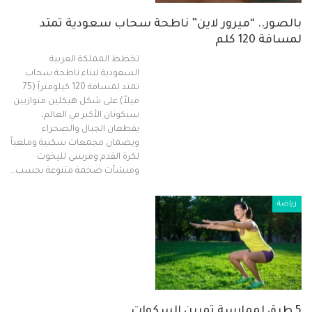
بالصور.. “ميرور لاين” ناطحة سحاب سعودية تمتد
لمسافة 120 كلم
تخطط المملكة العربية
السعودية لبناء ناطحة سحاب
تمتد لمسافة 120 كيلومتراً (75
ميلاً) على شكل هيكلين متوازيين
سيكونان الأكبر في العالم،
يقطعان الجبال والصحراء
ويضمان مجمعات سكنية وملعباً
لكرة القدم ومرسى لليخوت
ومنشآت ضخمة متنوعة بحسب…
رياضة
5 طرق لممارسة تمرين السكوات