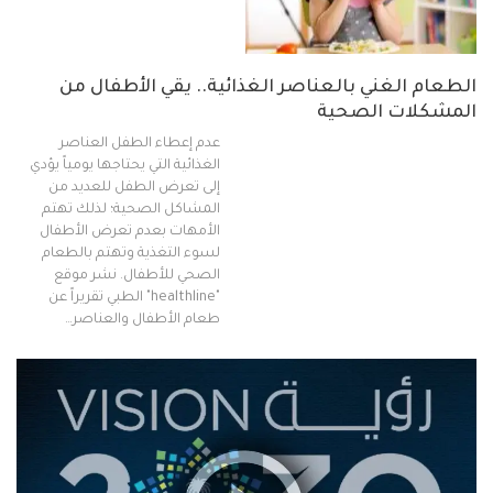
الطعام الغني بالعناصر الغذائية.. يقي الأطفال من
المشكلات الصحية
عدم إعطاء الطفل العناصر
الغذائية التي يحتاجها يومياً يؤدي
إلى تعرض الطفل للعديد من
المشاكل الصحية؛ لذلك تهتم
الأمهات بعدم تعرض الأطفال
لسوء التغذية وتهتم بالطعام
الصحي للأطفال. نشر موقع
"healthline" الطبي تقريراً عن
طعام الأطفال والعناصر…