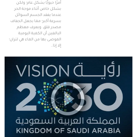
أمرًا حيويًّا بشكل عام؛ ولكن
بشكل خاص أثناء موجة الحر
عندما يفقد الجسم السوائل
بسرعة أكبر؛ مما يجعل الجفاف
مصدر قلق. ويعرف معظم
البالغين أن الكمية اليومية
الموصى بها من الماء هي لتران؛
إلا إذا…