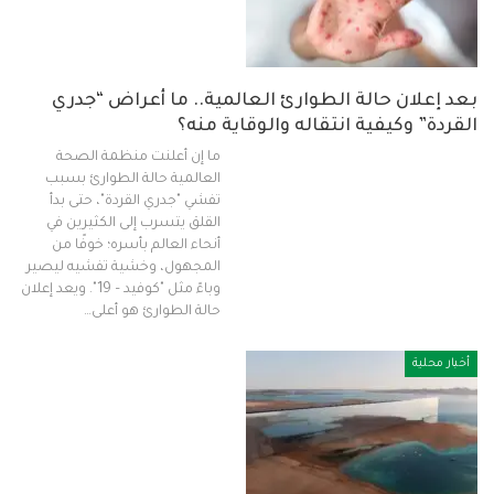
بعد إعلان حالة الطوارئ العالمية.. ما أعراض “جدري
القردة” وكيفية انتقاله والوقاية منه؟
ما إن أعلنت منظمة الصحة
العالمية حالة الطوارئ بسبب
تفشي "جدري القردة"، حتى بدأ
القلق يتسرب إلى الكثيرين في
أنحاء العالم بأسره؛ خوفًا من
المجهول، وخشية تفشيه ليصير
وباءً مثل "كوفيد – 19". ويعد إعلان
حالة الطوارئ هو أعلى…
أخبار محلية